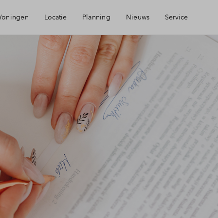
oningen
Locatie
Planning
Nieuws
Service
Bereikbaarheid
Mijn Eigen Huis
Voorzieningen
Financiele check
Duurzaamheid
Financiering
Groene woonomgeving
Toewijzing
Woning kopen