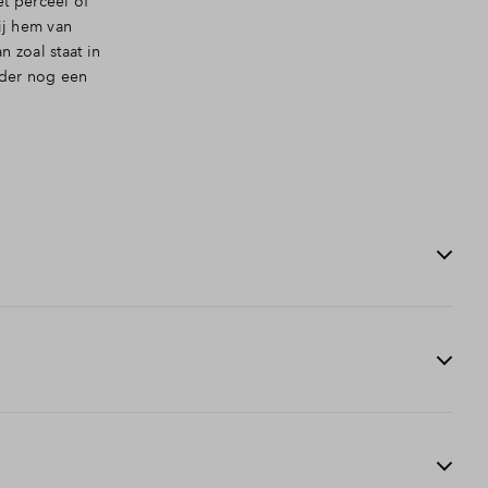
t perceel of
ij hem van
 zoal staat in
der nog een
ek onverhoopt niet rond krijgt, je binnen 2 maanden de
umenteerd aantoont de gevraagde financiering niet te
 is voldaan. Zo staat er doorgaans in alle