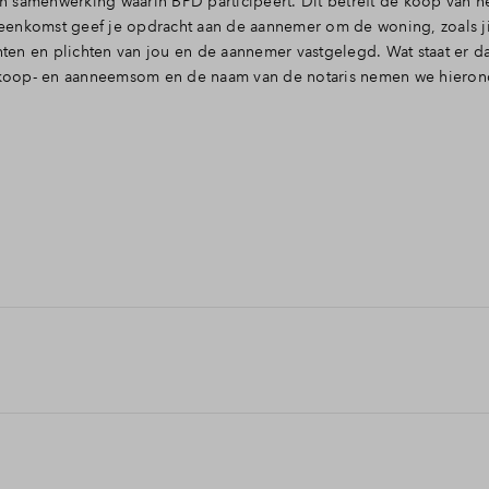
 samenwerking waarin BPD participeert. Dit betreft de koop van he
eenkomst geef je opdracht aan de aannemer om de woning, zoals j
n en plichten van jou en de aannemer vastgelegd. Wat staat er dan
 koop- en aanneemsom en de naam van de notaris nemen we hieron
r voorbehoud van financiering. Dit betekent dat als je de hypothe
reenkomst kunt ontbinden op basis van financiering. Als je gedoc
 project zal van start gaan, zodra aan de opschortende voorwaarden
t worden aan de volgende voorwaarden: