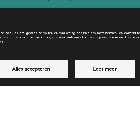
b je een vraag en wil je direct antwoord? Bel ons op
088 - 712 21
6 dagen per week beschikbaar (behalve tijdens feestdagen)
vandaag van
09:00 - 18:00 uur
via chat en telefoon
Laat een bericht achter
Veelgestelde vragen
Cooki