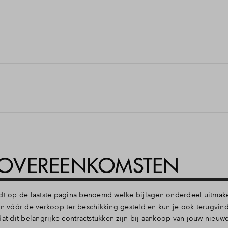
tatie hebben afgegeven;
udt in dat jij de belasting, de kadastrale kosten en de kosten voor
rbescherming is afgegeven.
e aannemingsovereenkomst beschreven als werkbare werkdagen. Het
nemer bijvoorbeeld failliet tijdens de bouw, dan wordt je woning
 en wie deze gaan betalen. Bekende garantie-instellingen zijn b
E OVEREENKOMSTEN
t op de laatste pagina benoemd welke bijlagen onderdeel uitmak
 vóór de verkoop ter beschikking gesteld en kun je ook terugvin
dat dit belangrijke contractstukken zijn bij aankoop van jouw nieuw