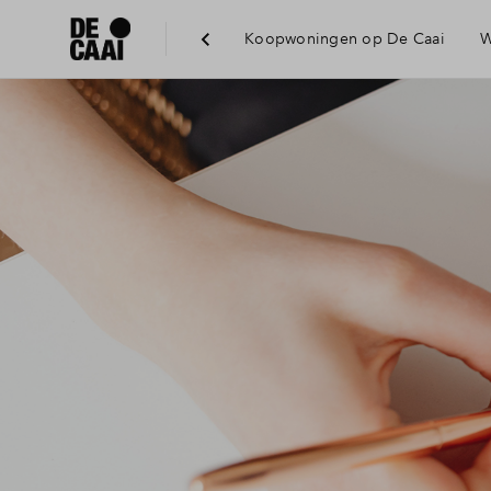
Koopwoningen op De Caai
W