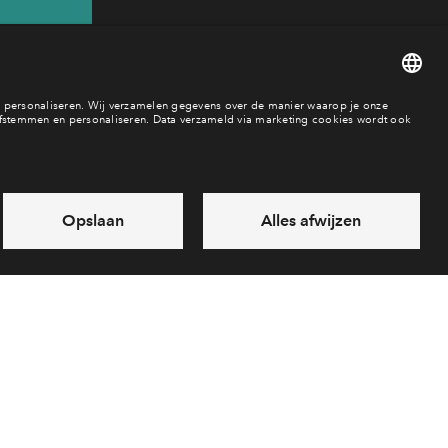
 65
es
Over BPD
Disclaimer
Privacy statement
Klachten