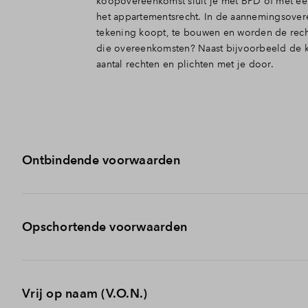
koopovereenkomst sluit je met BPD of met een
het appartementsrecht. In de aannemingsover
tekening koopt, te bouwen en worden de rechte
die overeenkomsten? Naast bijvoorbeeld de
aantal rechten en plichten met je door.
Ontbindende voorwaarden
Bij BPD koop je (in de meeste gevallen) een woning onde
Opschortende voorwaarden
onlosmakelijk aan elkaar verbonden koop- en aanneemove
kunnen verkrijgen , dan is dat verder zonder gevolgen.
De overeenkomsten gaan definitief in, en de bouw van het
Vrij op naam (V.O.N.)
aanneemovereenkomsten omschreven dat er voldaan moe