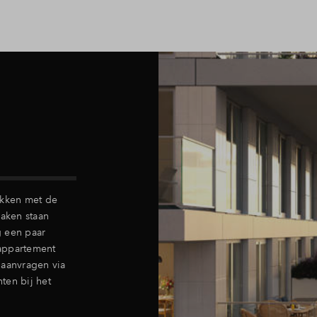
E
kken met de
raken staan
g een paar
appartement
 aanvragen via
ten bij het