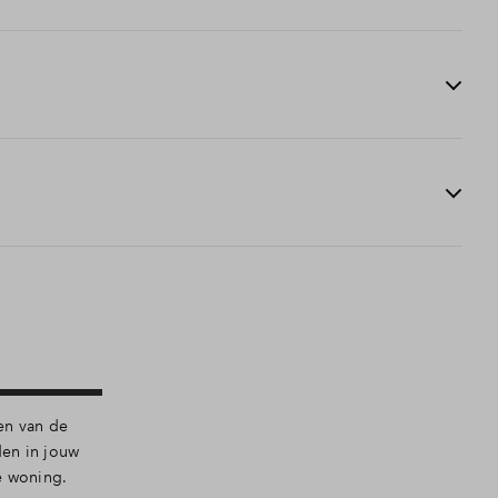
 de leveringsakte bij de notaris niet zelf hoeft te
 aantal werkbare dagen vind je terug in de
 gegarandeerd afgebouwd. In de overeenkomst staat
ijvoorbeeld Woningborg of SWK.
en van de
den in jouw
e woning.