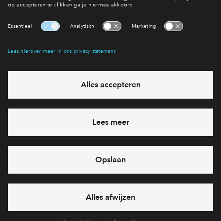
woningtype
Tussenwon
Beschikbaarhe
verkocht