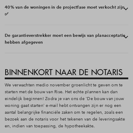
voorwaarden is voldaan.
We verwachten medio november 2025 groenlicht te
40% van de woningen in de projectfase moet verkocht zijn
kunnen geven voor de sloop van een deel van de hallen
✅
in februari 2026 en aansluitende de start bouw van de 88
appartementen in Rise.
De verkoop van de 88 appartementen verloopt zeer
De garantieverstrekker moet een bewijs van planacceptatie
voorspoedig en op dit moment is voldaan aan het
hebben afgegeven
voorverkooppercentage van 40%
Garantieverstrekker Woningborg geeft een bewijs van
planacceptatie voor Rise af als 50% van de woningen
BINNENKORT NAAR DE NOTARIS
verkocht is. Inmiddels is 50% verkocht en is de aanvraag
ingediend. Nu is het wachten op groen licht vanuit
We verwachten medio november groenlicht te geven om te
Woningborg.
starten met de bouw van Rise. Het echte plannen kan dan
eindelijk beginnen! Zodra je van ons de 'De bouw van jouw
woning gaat starten' e-mail hebt ontvangen zijn er nog een
aantal belangrijke financiële zaken om te regelen, zoals een
bezoek aan de notaris voor het tekenen van de leveringsakte
en, indien van toepassing, de hypotheekakte.