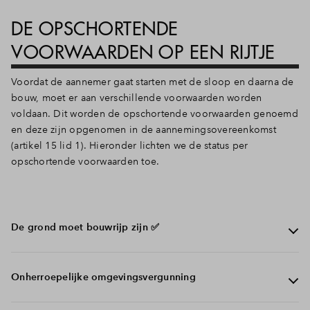
Inloggen
DE OPSCHORTENDE
VOORWAARDEN OP EEN RIJTJE
Voordat de aannemer gaat starten met de sloop en daarna de
bouw, moet er aan verschillende voorwaarden worden
voldaan. Dit worden de opschortende voorwaarden genoemd
en deze zijn opgenomen in de aannemingsovereenkomst
(artikel 15 lid 1). Hieronder lichten we de status per
opschortende voorwaarden toe.
De grond moet bouwrijp zijn ✅
In de aannemingsovereenkomst is opgenomen dat de
Onherroepelijke omgevingsvergunning
grond bouwrijp moet zijn en ter vrije beschikking moet
staan van de ondernemer. Aan deze opschortende