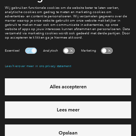
naam krijgt je hier ook geen grondrente over betaalt.
Aanbod
Interesse? Meld je dan snel aan
Hiermee blijf je op de hoogte van het belangrijkste nieuws en
eventuele projecten
Ja, ik wil mij aanmelden
Heb je een vraag en wil je direct antwoord? Bel ons op
088 -
712 21 65
6 dagen per week beschikbaar (behalve tijdens