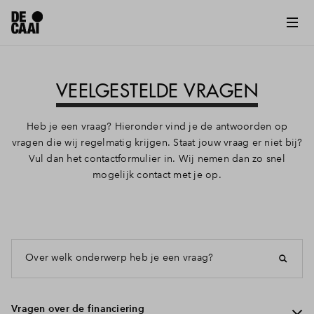
VEELGESTELDE VRAGEN
Heb je een vraag? Hieronder vind je de antwoorden op
vragen die wij regelmatig krijgen. Staat jouw vraag er niet bij?
Vul dan het contactformulier in. Wij nemen dan zo snel
mogelijk contact met je op.
Over welk onderwerp heb je een vraag?
Vragen over de financiering