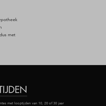
Hypotheek
n
 dus met
TIJDEN
tes met looptijden van 10, 20 of 30 jaar