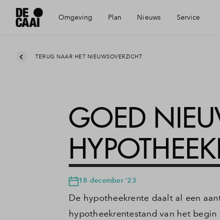
Omgeving
Plan
Nieuws
Service
Bereikbaarheid
Visie
Mijn Eigen Huis
TERUG NAAR HET NIEUWSOVERZICHT
Voorzieningen
Wonen en ondernemen
Financiele check
GOED NIEU
Geschiedenis
De Caai in beeld
Financiering
HYPOTHEEK
Eindhoven
Partners
Toewijzing
18 december '23
Architecten
Woning kopen
De hypotheekrente daalt al een aant
hypotheekrentestand van het begin v