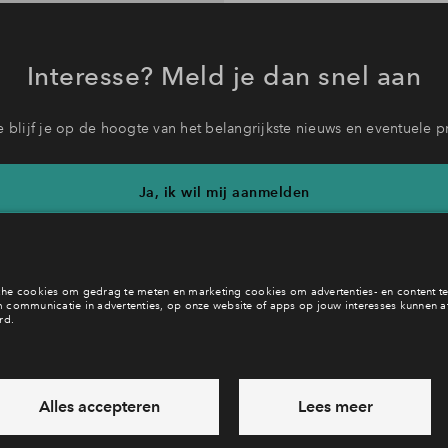
Interesse? Meld je dan snel aan
 blijf je op de hoogte van het belangrijkste nieuws en eventuele p
Ja, ik wil mij aanmelden
b je een vraag en wil je direct antwoord? Bel ons op
088 - 712 21
6 dagen per week beschikbaar (behalve tijdens feestdagen)
vandaag van
09:00 - 18:00 uur
via chat en telefoon