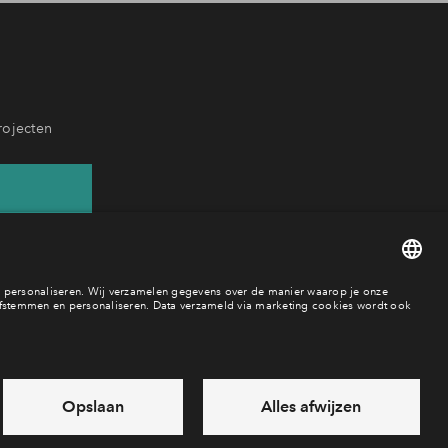
rojecten
 65