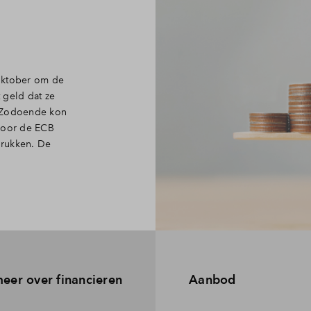
oktober om de
 geld dat ze
. Zodoende kon
 door de ECB
drukken. De
eer over financieren
Aanbod