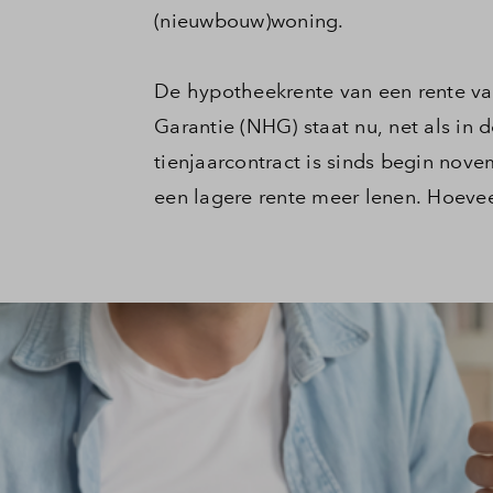
Planning
Veelgestelde vragen
(nieuwbouw)woning.
De hypotheekrente van een rente va
Deelauto's op De Caa
Garantie (NHG) staat nu, net als in 
tienjaarcontract is sinds begin no
Contact
een lagere rente meer lenen. Hoeveel