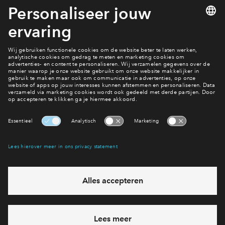
geïnformeerd.”
De toekomstige bewoners zijn tijdens een bijeenkomst al
geïnformeerd over de situatie. Zodra er meer duidelijkheid is
over de herstelwerkzaamheden en de planning, worden zij
uiteraard opnieuw op de hoogte gebracht.
Interesse? Meld je dan snel aan
Hiermee blijf je op de hoogte van het belangrijkste nieuws en
eventuele projecten
Ja, ik wil mij aanmelden
Heb je een vraag en wil je direct antwoord? Bel ons op
088 -