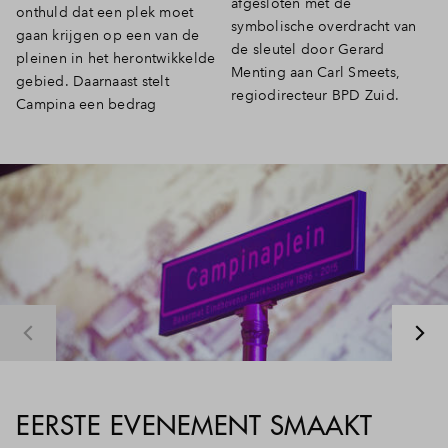
afgesloten met de
onthuld dat een plek moet
symbolische overdracht van
gaan krijgen op een van de
de sleutel door Gerard
pleinen in het herontwikkelde
Menting aan Carl Smeets,
gebied. Daarnaast stelt
regiodirecteur BPD Zuid.
Campina een bedrag
EERSTE EVENEMENT SMAAKT