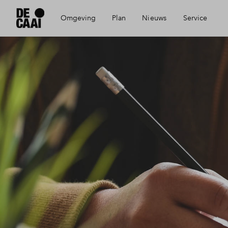
Omgeving
Plan
Nieuws
Service
Bereikbaarheid
Visie
Mijn Eigen Huis
Voorzieningen
Wonen en ondernemen
Financiele check
Geschiedenis
De Caai in beeld
Financiering
Eindhoven
Partners
Toewijzing
Architecten
Woning kopen