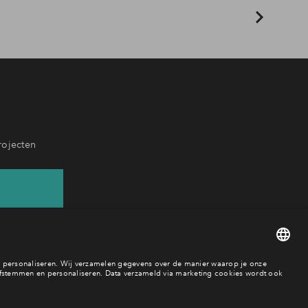
rojecten
 65