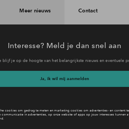
Meer nieuws
Contact
Interesse? Meld je dan snel aan
 blijf je op de hoogte van het belangrijkste nieuws en eventuele p
Ja, ik wil mij aanmelden
b je een vraag en wil je direct antwoord? Bel ons op
088 - 712 21
6 dagen per week beschikbaar (behalve tijdens feestdagen)
vandaag van
09:00 - 18:00 uur