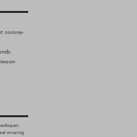
t corona-
onds
gewoon
 verkopen.
eel ervaring