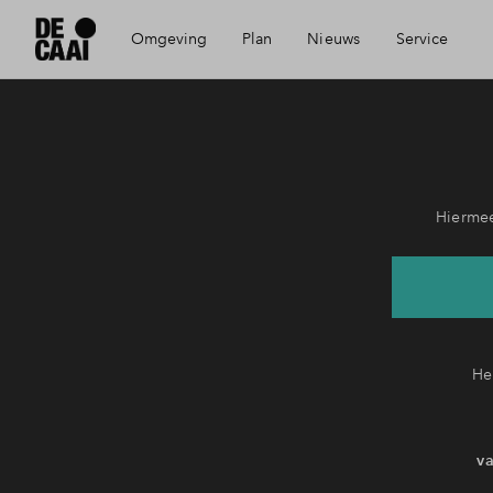
Omgeving
Plan
Nieuws
Service
Bereikbaarheid
Visie
Mijn Eigen Huis
Voorzieningen
Wonen en ondernemen
Financiele check
Hiermee
Geschiedenis
De Caai in beeld
Financiering
Eindhoven
Partners
Toewijzing
He
Architecten
Woning kopen
va