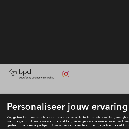
Planning
Veelgestelde vragen
Deelauto's op De Caa
Contact