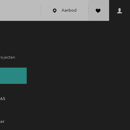
Aanbod
rojecten
 65
ar