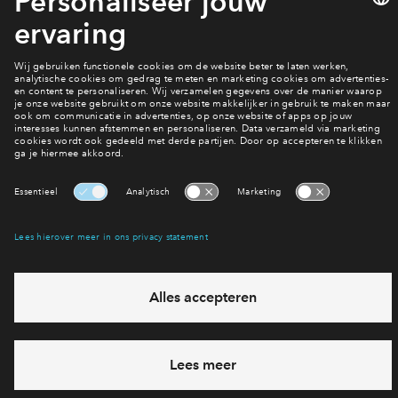
Omgevingsvergunning Rise afgegeven
Interesse? Meld je dan snel aan
Hiermee blijf je op de hoogte van het belangrijkste nieuws en
eventuele projecten
Ja, ik wil mij aanmelden
Heb je een vraag en wil je direct antwoord? Bel ons op
088 -
712 21 65
6 dagen per week beschikbaar (behalve tijdens
feestdagen)
vandaag gesloten, vrijdag zijn we vanaf
09:00 uur weer