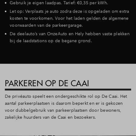
Gebruik je eigen laadpas. Tarief: €0,35 per kWh.
Let op: Verplaats je auto zodra deze is opgeladen om extra
kosten te voorkomen. Voor het laden gelden de algemene
voorwaarden van de parkeergarage.
De deelauto’s van OnzeAuto en Hely hebben vaste plekken
bij de laadstations op de begane grond.
PARKEREN OP DE CAAI
De privéauto speelt een ondergeschikte rol op De Caai. Het
aantal parkeerplaatsen is daarom beperkt en er is gekozen
voor dubbelgebruik van parkeerplaatsen door bewoners,
zakelijke huurders van de Caai en bezoekers.