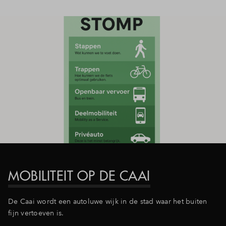
MOBILITEIT OP DE CAAI
De Caai wordt een autoluwe wijk in de stad waar het buiten
fijn vertoeven is.