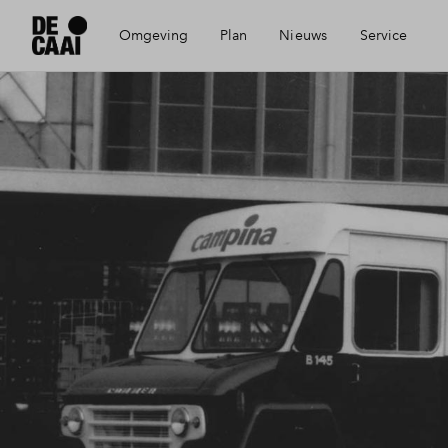
Omgeving
Plan
Nieuws
Service
Bereikbaarheid
Visie
Mijn Eigen Huis
Voorzieningen
Wonen en ondernemen
Financiele check
Geschiedenis
De Caai in beeld
Financiering
Eindhoven
Partners
Toewijzing
Architecten
Woning kopen