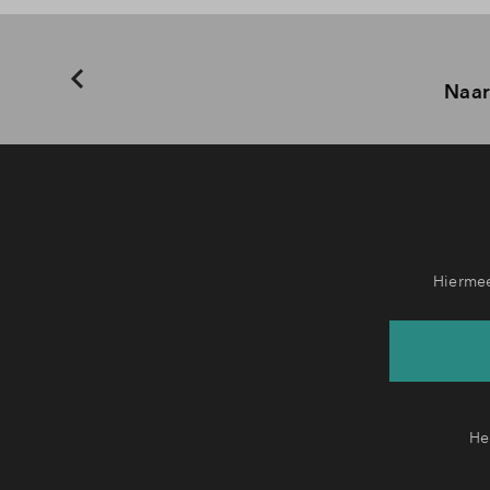
Naar
Hiermee
He