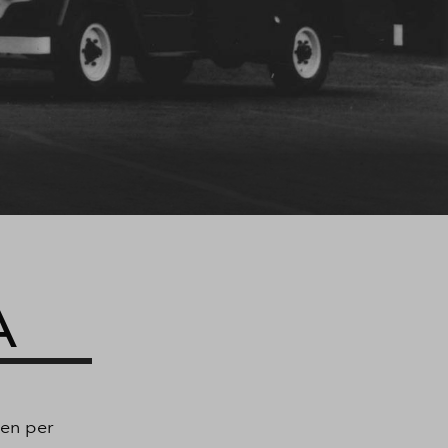
A
len per