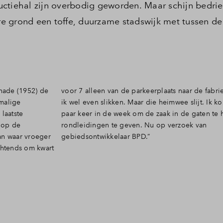
ctiehal zijn overbodig geworden. Maar schijn bedrie
are grond een toffe, duurzame stadswijk met tussen d
nade (1952) de
iek liep, moest
malige
hier een
laatste
ouden en
t op de
k van
an waar vroeger
gebiedsontwikkelaar BPD.”
chtends om kwart