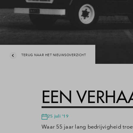
Planning
Veelgestelde vragen
Deelauto's op De Caa
Contact
TERUG NAAR HET NIEUWSOVERZICHT
EEN VERHA
25 juli '19
Waar 55 jaar lang bedrijvigheid troe