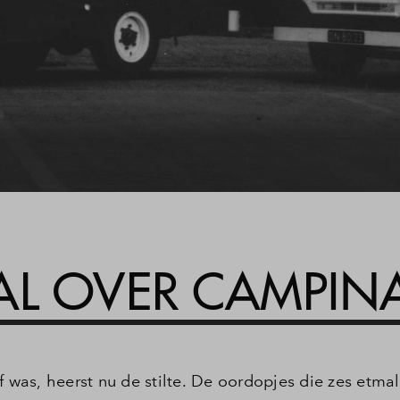
i
AL OVER CAMPIN
f was, heerst nu de stilte. De oordopjes die zes etma