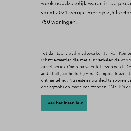
week noodzakelijk waren in de produ
vanaf 2021 verrijst hier op 3,5 hect
750 woningen.
Tot dan toe is oud-medewerker Jan van Keme
voor 7 alleen van de parkeerplaats naar de fabr
schatbewaarder die met zijn verhalen de voor
ik wel even slikken. Maar die heimwee slijt. Ik kom 
zuivelfabriek Campina weer tot leven wekt. De 
paar keer in de week om de zaak in de gaten te h
anderhalf jaar hield hij voor Campina toezich
rondleidingen te geven. Nu op verzoe
ontmanteling. Nu resten nog slechts sporen v
opslagtanks en machines stonden. “Als ik ‘s o
Lees het interview