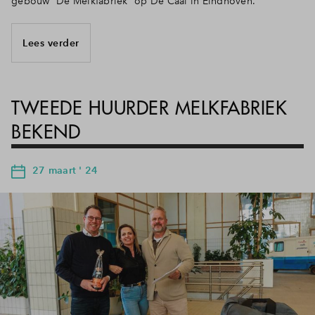
gebouw “De Melkfabriek” op De Caai in Eindhoven.
Lees verder
TWEEDE HUURDER MELKFABRIEK
BEKEND
27 maart ' 24