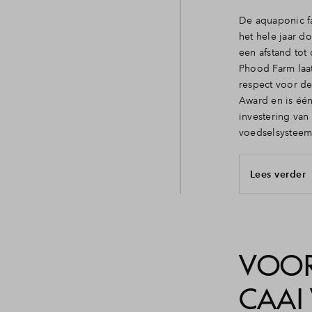
De aquaponic f
het hele jaar d
een afstand tot
Phood Farm laat
respect voor d
Award en is één
investering van
voedselsysteem
Lees verder
VOOR
CAAI 