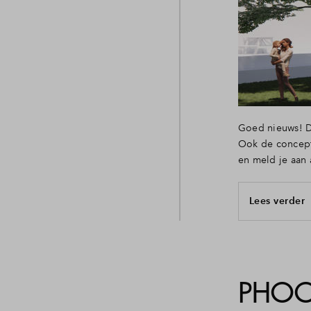
Planning
Veelgestelde vragen
Deelauto's op De Caa
Contact
Goed nieuws! D
Ook de conceptp
en meld je aan 
Lees verder
PHOO