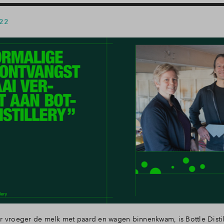
 22
 vroeger de melk met paard en wagen binnenkwam, is Bottle Disti