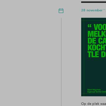
28 november '
Op de plek waar